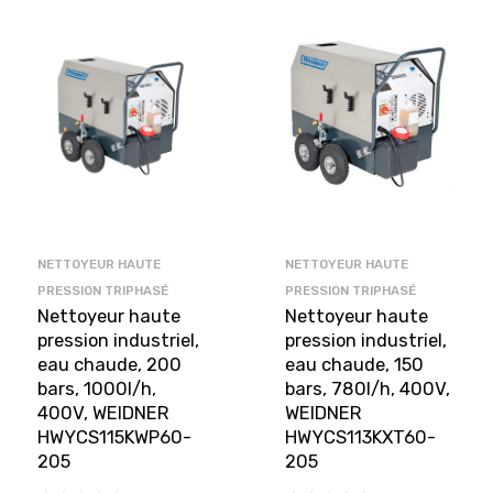
NETTOYEUR HAUTE
NETTOYEUR HAUTE
PRESSION TRIPHASÉ
PRESSION TRIPHASÉ
Nettoyeur haute
Nettoyeur haute
pression industriel,
pression industriel,
eau chaude, 200
eau chaude, 150
bars, 1000l/h,
bars, 780l/h, 400V,
400V, WEIDNER
WEIDNER
HWYCS115KWP60-
HWYCS113KXT60-
205
205