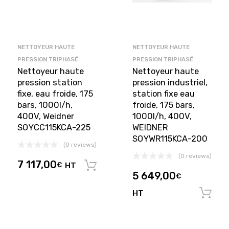
NETTOYEUR HAUTE
NETTOYEUR HAUTE
PRESSION TRIPHASÉ
PRESSION TRIPHASÉ
Nettoyeur haute
Nettoyeur haute
pression station
pression industriel,
fixe, eau froide, 175
station fixe eau
bars, 1000l/h,
froide, 175 bars,
400V, Weidner
1000l/h, 400V,
SOYCC115KCA-225
WEIDNER
SOYWR115KCA-200
(0 reviews)
(0 reviews)
7 117,00
€
HT
Ajouter au panier
5 649,00
€
HT