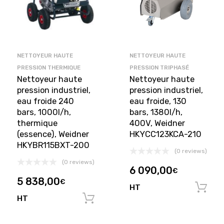
NETTOYEUR HAUTE
NETTOYEUR HAUTE
PRESSION THERMIQUE
PRESSION TRIPHASÉ
Nettoyeur haute
Nettoyeur haute
pression industriel,
pression industriel,
eau froide 240
eau froide, 130
bars, 1000l/h,
bars, 1380l/h,
thermique
400V, Weidner
(essence), Weidner
HKYCC123KCA-210
HKYBR115BXT-200
(0 reviews)
(0 reviews)
6 090,00
€
5 838,00
€
HT
HT
Ajouter au panier