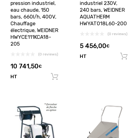
pression industriel,
industriel 230V,
eau chaude, 150
240 bars, WEIDNER
bars, 660l/h, 400V,
AQUATHERM
Chauffage
HWYAT018L60-200
électrique, WEIDNER
(0 reviews)
HWYCE111KCA18-
205
5 456,00
€
(0 reviews)
HT
10 741,50
€
HT
Ajouter au panier