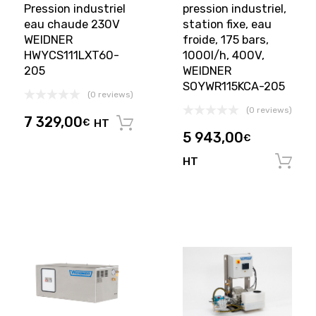
Pression industriel
pression industriel,
eau chaude 230V
station fixe, eau
WEIDNER
froide, 175 bars,
HWYCS111LXT60-
1000l/h, 400V,
205
WEIDNER
SOYWR115KCA-205
(0 reviews)
(0 reviews)
7 329,00
€
HT
Ajouter au panier
5 943,00
€
HT