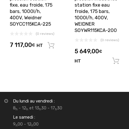
fixe, eau froide, 175
station fixe eau
bars, 1000l/h,
froide, 175 bars,
400V, Weidner
1000l/h, 400V,
SOYCC115KCA-225
WEIDNER
SOYWR115KCA-200
(0 reviews)
(0 reviews)
7 117,00
€
HT
Ajouter au panier
5 649,00
€
HT
Du lundi au vendredi :
8
- 12
et 13
30 - 17
30
h
h
h
h
Le samedi :
9
00 - 12
00
h
h