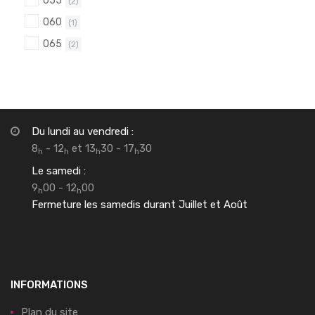
(2)
060
(1)
065
(2)
Du lundi au vendredi :
8
- 12
et 13
30 - 17
30
h
h
h
h
Le samedi :
9
00 - 12
00
h
h
Fermeture les samedis durant Juillet et Août
INFORMATIONS
Plan du site