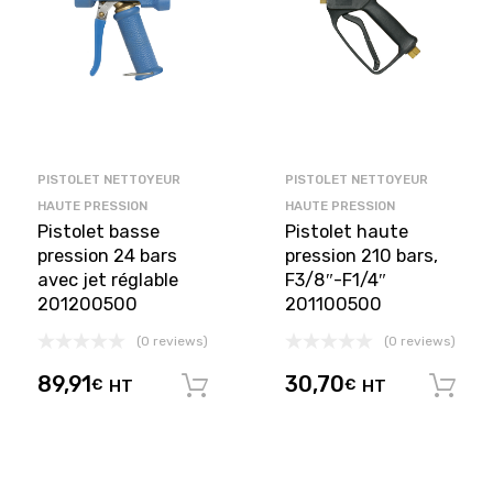
PISTOLET NETTOYEUR
PISTOLET NETTOYEUR
HAUTE PRESSION
HAUTE PRESSION
Pistolet basse
Pistolet haute
pression 24 bars
pression 210 bars,
avec jet réglable
F3/8″-F1/4″
201200500
201100500
(0 reviews)
(0 reviews)
89,91
30,70
€
HT
€
HT
Ajouter au panier