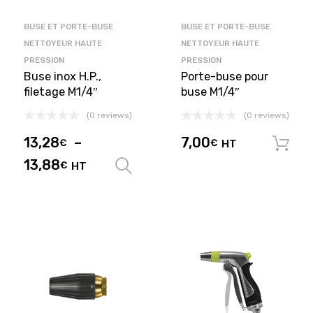
BUSE ET PORTE-BUSE
BUSE ET PORTE-BUSE
NETTOYEUR HAUTE
NETTOYEUR HAUTE
PRESSION
PRESSION
Buse inox H.P.,
Porte-buse pour
filetage M1/4″
buse M1/4″
(0 reviews)
(0 reviews)
13,28
–
7,00
€
€
HT
13,88
€
HT
Choix des options