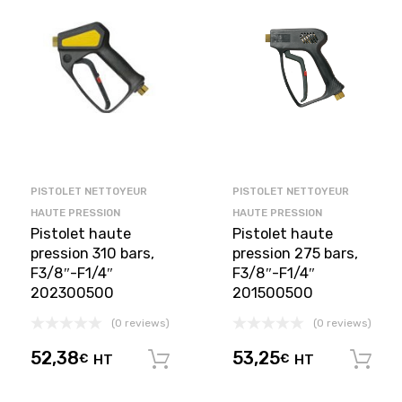
PISTOLET NETTOYEUR
PISTOLET NETTOYEUR
HAUTE PRESSION
HAUTE PRESSION
Pistolet haute
Pistolet haute
pression 310 bars,
pression 275 bars,
F3/8″-F1/4″
F3/8″-F1/4″
202300500
201500500
(0 reviews)
(0 reviews)
52,38
53,25
€
HT
€
HT
Ajouter au panier