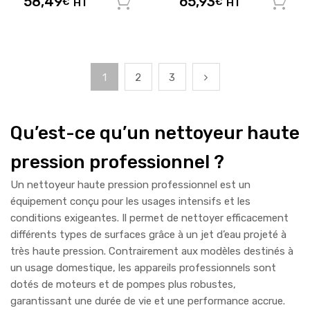
58,49
65,93
€
HT
€
HT
Ajouter au panier
1
2
3
Qu’est-ce qu’un nettoyeur haute
pression professionnel ?
Un nettoyeur haute pression professionnel est un
équipement conçu pour les usages intensifs et les
conditions exigeantes. Il permet de nettoyer efficacement
différents types de surfaces grâce à un jet d’eau projeté à
très haute pression. Contrairement aux modèles destinés à
un usage domestique, les appareils professionnels sont
dotés de moteurs et de pompes plus robustes,
garantissant une durée de vie et une performance accrue.