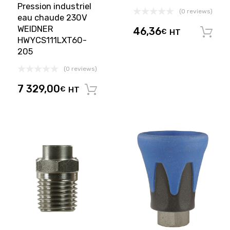
Pression industriel
(0 reviews)
eau chaude 230V
WEIDNER
46,36
€
HT
HWYCS111LXT60-
205
(0 reviews)
7 329,00
€
HT
Ajouter au panier