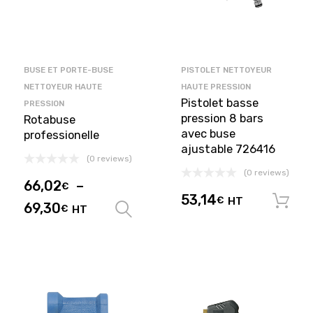
BUSE ET PORTE-BUSE
PISTOLET NETTOYEUR
NETTOYEUR HAUTE
HAUTE PRESSION
Pistolet basse
PRESSION
pression 8 bars
Rotabuse
avec buse
professionelle
ajustable 726416
(0 reviews)
(0 reviews)
66,02
–
€
53,14
€
HT
69,30
€
HT
Choix des options