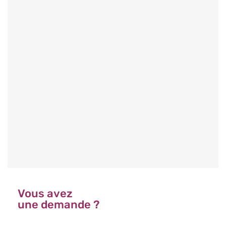
03/20/2026
ACTUALITÉ
Fermeture exceptionnelle de Pâques
Chers clients, Nous serons exceptionnellement
fermés à l’occasion [...]
Read more
Vous avez
une demande ?