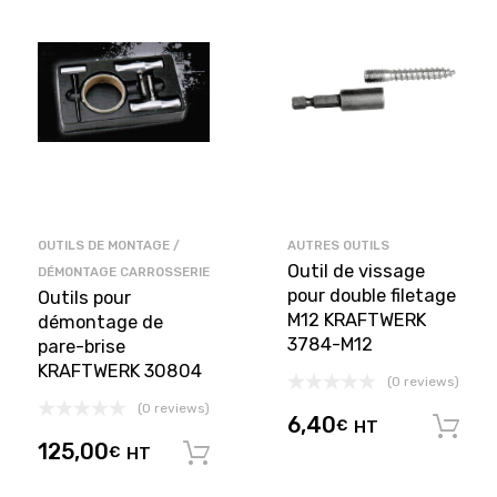
OUTILS DE MONTAGE /
AUTRES OUTILS
Outil de vissage
DÉMONTAGE CARROSSERIE
pour double filetage
Outils pour
M12 KRAFTWERK
démontage de
3784-M12
pare-brise
KRAFTWERK 30804
(0 reviews)
(0 reviews)
6,40
€
HT
125,00
€
HT
Ajouter au panier