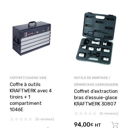
COFFRET/CAISSE VIDE
OUTILS DE MONTAGE /
Coffre à outils
DÉMONTAGE CARROSSERIE
KRAFTWERK avec 4
Coffret d’extraction
tiroirs + 1
bras d’essuie-glace
compartiment
KRAFTWERK 30807
1046E
(0 reviews)
(0 reviews)
94,00
€
HT