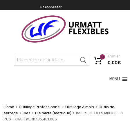
Se connecter
Panier
0
Recherche
0,00
€
MENU
Home
Outillage Professionnel
Outillage à main
Outils de
serrage
Clés
Clé mixte (métrique)
INSERT DE CLES MIXTES – 8
PCS – KRAFTWERK 105.401.005