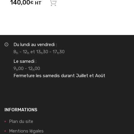
140,00
€
HT
Ajouter au panier
Du lundi au vendredi :
8
- 12
et 13
30 - 17
30
h
h
h
h
Le samedi :
9
00 - 12
00
h
h
Fermeture les samedis durant Juillet et Août
INFORMATIONS
Plan du site
Mentions légales