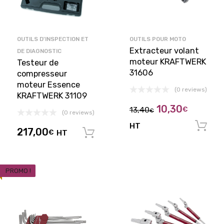
OUTILS D'INSPECTION ET
OUTILS POUR MOTO
Extracteur volant
DE DIAGNOSTIC
moteur KRAFTWERK
Testeur de
31606
compresseur
moteur Essence
(0 reviews)
KRAFTWERK 31109
10,30
13,40
€
€
(0 reviews)
HT
217,00
€
HT
Ajouter au panier
PROMO !