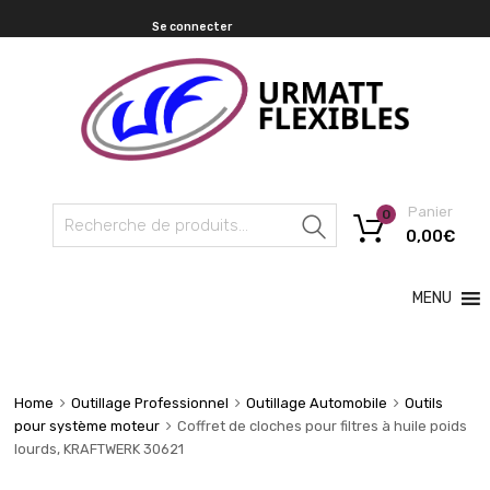
Se connecter
Panier
0
Recherche
0,00
€
MENU
Home
Outillage Professionnel
Outillage Automobile
Outils
pour système moteur
Coffret de cloches pour filtres à huile poids
lourds, KRAFTWERK 30621