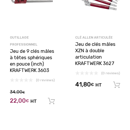
OUTILLAGE
CLÉ ALLEN ARTICULÉE
Jeu de clés mâles
PROFESSIONNEL
XZN à double
Jeu de 9 clés mâles
articulation
à têtes sphériques
KRAFTWERK 3627
en pouce (inch)
KRAFTWERK 3603
(0 reviews)
(0 reviews)
41,80
€
HT
34,00
€
22,00
€
HT
Ajouter au panier