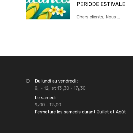
PERIODE ESTIVALE
Chers clients, Nous ...
Du lundi au vendredi :
8
- 12
et 13
30 - 17
30
h
h
h
h
Le samedi :
9
00 - 12
00
h
h
Fermeture les samedis durant Juillet et Août