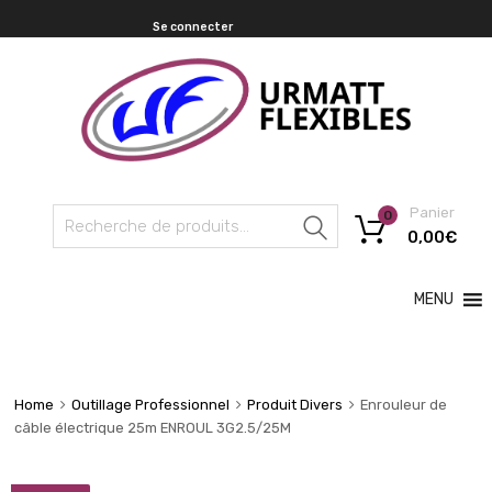
Se connecter
Panier
0
Recherche
0,00
€
MENU
Home
Outillage Professionnel
Produit Divers
Enrouleur de
câble électrique 25m ENROUL 3G2.5/25M