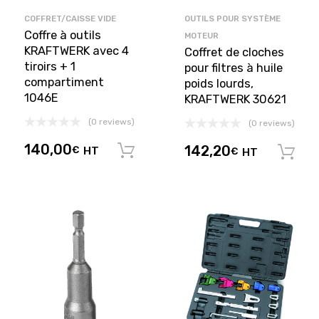
COFFRET/CAISSE VIDE
OUTILS POUR SYSTÈME
Coffre à outils
MOTEUR
KRAFTWERK avec 4
Coffret de cloches
tiroirs + 1
pour filtres à huile
compartiment
poids lourds,
1046E
KRAFTWERK 30621
(0 reviews)
(0 reviews)
140,00
142,20
€
HT
Ajouter au panier
€
HT