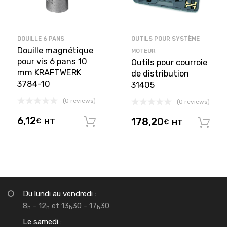
DOUILLE 6 PANS
OUTILS POUR SYSTÈME
Douille magnétique
MOTEUR
pour vis 6 pans 10
Outils pour courroie
mm KRAFTWERK
de distribution
3784-10
31405
(0 reviews)
(0 reviews)
6,12
178,20
€
HT
Ajouter au panier
€
HT
Du lundi au vendredi :
8
- 12
et 13
30 - 17
30
h
h
h
h
Le samedi :