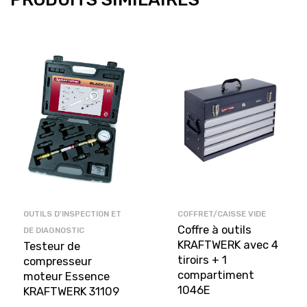
OUTILS D'INSPECTION ET
COFFRET/CAISSE VIDE
Coffre à outils
DE DIAGNOSTIC
KRAFTWERK avec 4
Testeur de
tiroirs + 1
compresseur
compartiment
moteur Essence
1046E
KRAFTWERK 31109