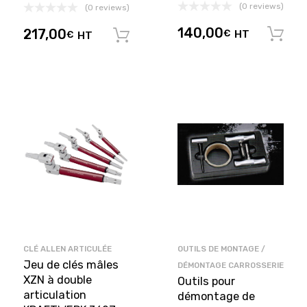
(0 reviews)
(0 reviews)
140,00
217,00
€
HT
€
HT
Ajouter au panier
CLÉ ALLEN ARTICULÉE
OUTILS DE MONTAGE /
Jeu de clés mâles
DÉMONTAGE CARROSSERIE
XZN à double
Outils pour
articulation
démontage de