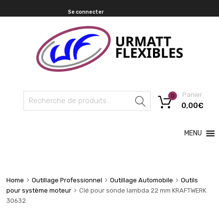
Se connecter
Panier
0
Recherche
0,00
€
MENU
Home
Outillage Professionnel
Outillage Automobile
Outils
pour système moteur
Clé pour sonde lambda 22 mm KRAFTWERK
30632