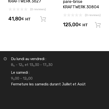
KRAFTWERK 3627
pare-brise
KRAFTWERK 30804
(0 reviews)
(0 reviews)
41,80
€
HT
Ajouter au panier
125,00
€
HT
Du lundi au vendredi :
8
- 12
et 13
30 - 17
30
h
h
h
h
Le samedi :
9
00 - 12
00
h
h
Fermeture les samedis durant Juillet et Août