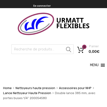
Se connecter
Panier
0
Recherche
0,00
€
MENU
Home
Nettoyeurs haute pression
Accessoires pour NHP
Lance Nettoyeur Haute Pression
Double lance 385 mm, avec
portes buses 1/4″ 200054580