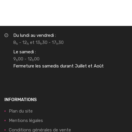
Du lundi au vendredi :
8
- 12
et 13
30 - 17
30
h
h
h
h
Le samedi :
9
00 - 12
00
h
h
Fermeture les samedis durant Juillet et Août
INFORMATIONS
Plan du site
Mentions légales
Conditions générales de vente