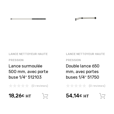
LANCE NETTOYEUR HAUTE
LANCE NETTOYEUR HAUTE
PRESSION
PRESSION
Lance surmoulée
Double lance 650
500 mm, avec porte
mm, avec portes
buse 1/4″ 512103
buses 1/4″ 51750
(0 reviews)
(0 reviews)
18,26
54,14
€
HT
€
HT
Ajouter au panier