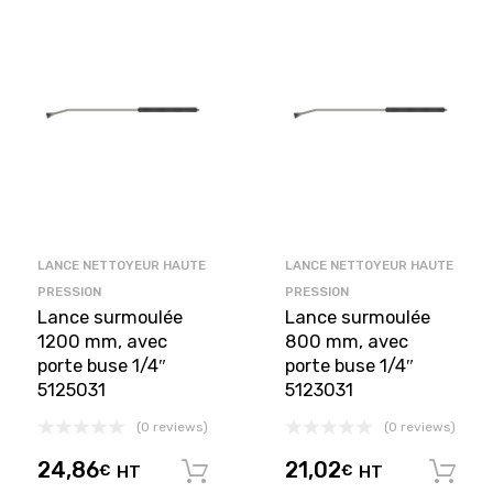
LANCE NETTOYEUR HAUTE
LANCE NETTOYEUR HAUTE
PRESSION
PRESSION
Lance surmoulée
Lance surmoulée
1200 mm, avec
800 mm, avec
porte buse 1/4″
porte buse 1/4″
5125031
5123031
(0 reviews)
(0 reviews)
24,86
21,02
€
HT
€
HT
Ajouter au panier