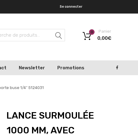
Se connecter
Panier
0
Recherche
0,00
€
act
Newsletter
Promotions
orte buse 1/4″ 5124031
LANCE SURMOULÉE
1000 MM, AVEC