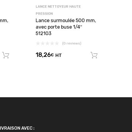
LANCE NETTOYEUR HAUTE
PRESSION
 mm,
Lance surmoulée 500 mm,
avec porte buse 1/4″
512103
(0 reviews)
18,26
€
HT
Ajouter au panier
Ajouter au
IVRAISON AVEC :