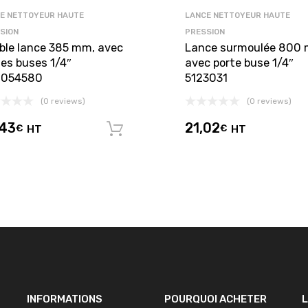
E NETTOYEUR HAUTE
LANCE NETTOYEUR HAUTE
SION
PRESSION
ble lance 385 mm, avec
Lance surmoulée 800
tes buses 1/4″
avec porte buse 1/4″
054580
5123031
(0 reviews)
(0 reviews)
,43
21,02
€
HT
€
HT
panier
Ajouter au panier
INFORMATIONS
POURQUOI ACHETER
L