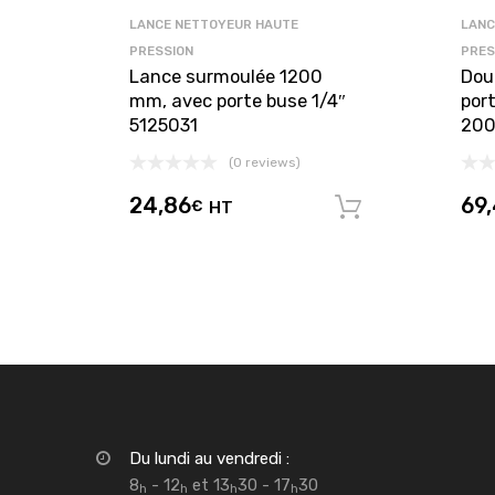
LANCE NETTOYEUR HAUTE
LANC
PRESSION
PRES
Lance surmoulée 1200
Dou
mm, avec porte buse 1/4″
por
5125031
200
(0 reviews)
24,86
69
€
HT
Ajouter au 
Du lundi au vendredi :
8
- 12
et 13
30 - 17
30
h
h
h
h