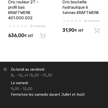
Cric rouleur 2T –
Cric bouteille
profil bas
hydraulique 6
KRAFTWERK
tonnes KRAFTWERK
401.000.002
(0 reviews)
(0 reviews)
31,90
€
HT
636,00
€
HT
Ajouter au panier
Du lundi au vendredi :
8
- 12
et 13
30 - 17
30
h
h
h
h
Le samedi :
9
00 - 12
00
h
h
Fermeture les samedis durant Juillet et Août