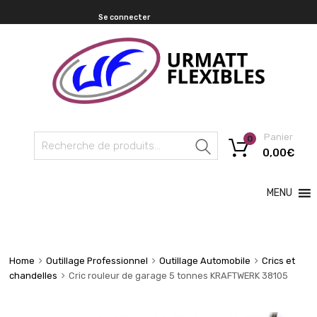
Se connecter
Panier
0
Recherche
0,00
€
MENU
Home
Outillage Professionnel
Outillage Automobile
Crics et
chandelles
Cric rouleur de garage 5 tonnes KRAFTWERK 38105