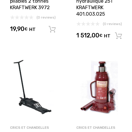
pliables 2 tonnes
hydraulique 25T
KRAFTWERK 3972
KRAFTWERK
401.003.025
(0 reviews)
(0 reviews)
19,90
€
HT
Ajouter au panier
1 512,00
€
HT
CRICS ET CHANDELLES
CRICS ET CHANDELLES