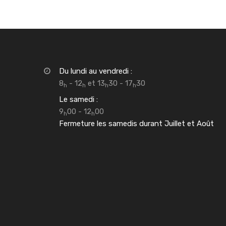
Du lundi au vendredi :
8
- 12
et 13
30 - 17
30
h
h
h
h
Le samedi :
9
00 - 12
00
h
h
Fermeture les samedis durant Juillet et Août