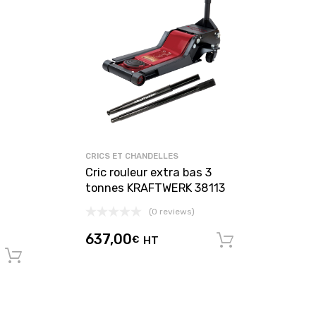
CRICS ET CHANDELLES
Cric rouleur extra bas 3
tonnes KRAFTWERK 38113
(0 reviews)
637,00
€
HT
Ajouter au
Ajouter au panier