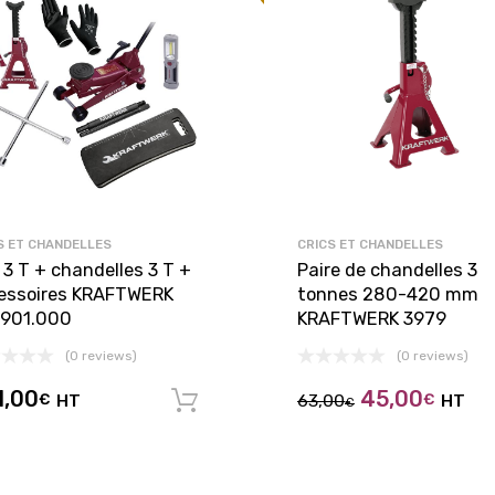
S ET CHANDELLES
CRICS ET CHANDELLES
 3 T + chandelles 3 T +
Paire de chandelles 3
essoires KRAFTWERK
tonnes 280-420 mm
.901.000
KRAFTWERK 3979
(0 reviews)
(0 reviews)
panier
1,00
45,00
€
HT
63,00
€
HT
Ajouter au panier
€