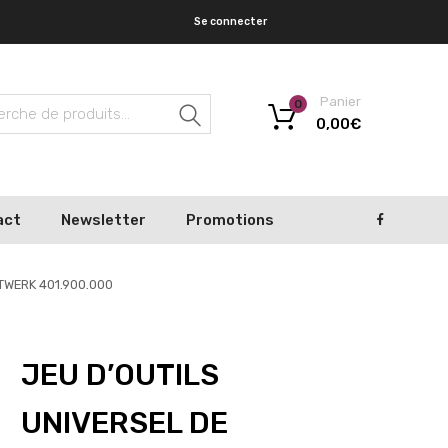
Se connecter
Panier
0
Recherche
0,00
€
act
Newsletter
Promotions
FTWERK 401.900.000
JEU D’OUTILS
UNIVERSEL DE