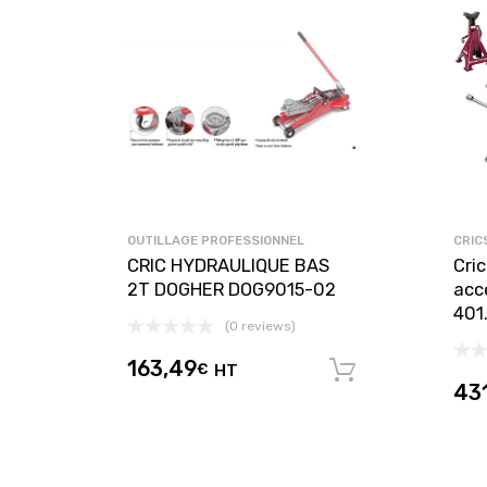
OUTILLAGE PROFESSIONNEL
CRIC
CRIC HYDRAULIQUE BAS
Cric
2T DOGHER DOG9015-02
acc
401
(0 reviews)
163,49
€
HT
Ajouter au 
43