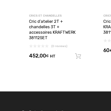
CRICS ET CHANDELLES
CRIC
Cric d’atelier 2T +
Cri
chandelles 3T +
KRA
accessoires KRAFTWERK
381
38112SET
(0 reviews)
60
452,00
€
HT
Ajouter au 