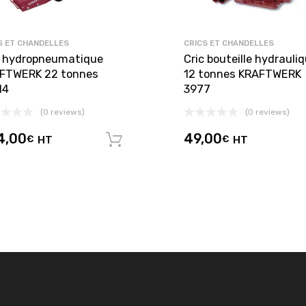
S ET CHANDELLES
CRICS ET CHANDELLES
c hydropneumatique
Cric bouteille hydrauli
FTWERK 22 tonnes
12 tonnes KRAFTWERK
14
3977
(0 reviews)
(0 reviews)
4,00
49,00
€
HT
€
HT
Ajouter au panier
panier