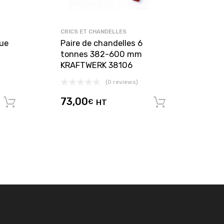
CRICS ET CHANDELLES
que
Paire de chandelles 6
tonnes 382-600 mm
KRAFTWERK 38106
(0 reviews)
73,00
€
HT
Ajouter au panier
Ajouter au