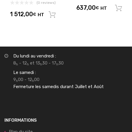
(0 reviews)
637,00
€
HT
1 512,00
€
HT
Ajouter au panier
Du lundi au vendredi :
8
- 12
et 13
30 - 17
30
h
h
h
h
Le samedi :
9
00 - 12
00
h
h
Fermeture les samedis durant Juillet et Août
INFORMATIONS
Plan du site