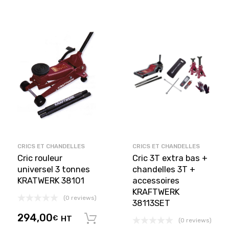
CRICS ET CHANDELLES
CRICS ET CHANDELLES
Cric rouleur
Cric 3T extra bas +
universel 3 tonnes
chandelles 3T +
KRATWERK 38101
accessoires
KRAFTWERK
(0 reviews)
38113SET
294,00
€
HT
Ajouter au panier
(0 reviews)