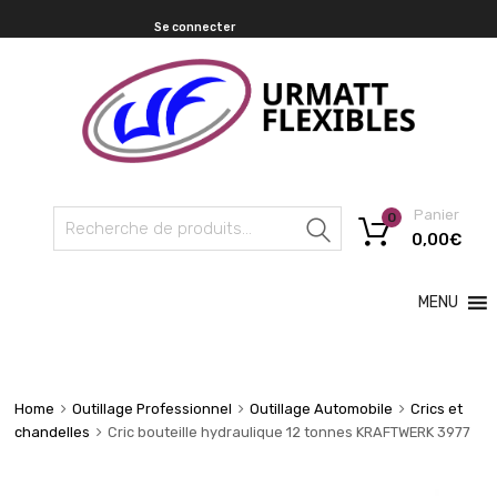
Se connecter
Panier
0
Recherche
0,00
€
MENU
Home
Outillage Professionnel
Outillage Automobile
Crics et
chandelles
Cric bouteille hydraulique 12 tonnes KRAFTWERK 3977