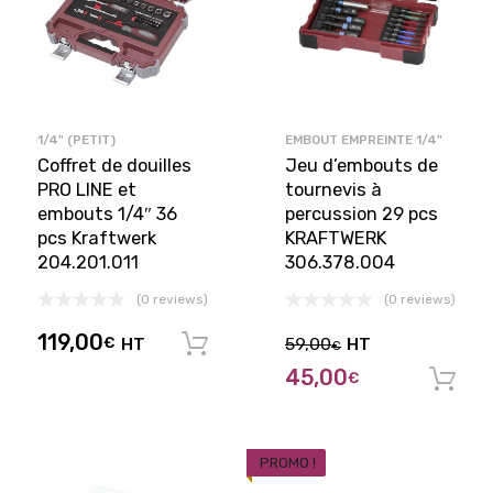
1/4" (PETIT)
EMBOUT EMPREINTE 1/4"
Coffret de douilles
Jeu d’embouts de
PRO LINE et
tournevis à
embouts 1/4″ 36
percussion 29 pcs
pcs Kraftwerk
KRAFTWERK
204.201.011
306.378.004
(0 reviews)
(0 reviews)
119,00
€
HT
59,00
HT
Ajouter au panier
€
45,00
€
PROMO !