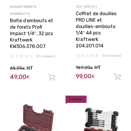
ASSORTIMENTS
1/4" (PETIT)
Coffret de douilles
D'EMBOUTS
PRO LINE et
Boîte d’embouts et
douilles-embouts
de forets Profi
1/4″ 44 pcs
Impact 1/4″, 32 pcs
Kraftwerk
Kraftwerk
204.201.014
KW306.378.007
(0 reviews)
(0 reviews)
169,00
HT
65,00
HT
€
€
99,00
49,00
€
€
Ajouter au panier
PROMO !