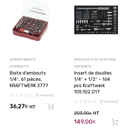
ASSORTIMENTS
MODULES D'OUTILS POUR
D'EMBOUTS
SERVANTE
Boite d’embouts
Insert de douilles
1/4″, 61 pièces,
1/4″ + 1/2″ – 164
KRAFTWERK 3777
pcs Kraftwerk
105.102.017
(0 reviews)
(0 reviews)
36,27
€
HT
Ajouter au panier
203,00
HT
€
149,00
€