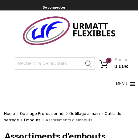
Se connecter
Panier
0
Recherche
0,00
€
MENU
Home
Outillage Professionnel
Outillage à main
Outils de
serrage
Embouts
Assortiments d'embouts
Assortiments d'embouts