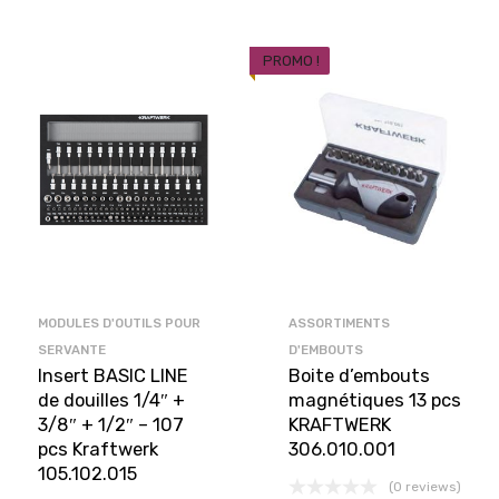
PROMO !
MODULES D'OUTILS POUR
ASSORTIMENTS
SERVANTE
D'EMBOUTS
Insert BASIC LINE
Boite d’embouts
de douilles 1/4″ +
magnétiques 13 pcs
3/8″ + 1/2″ – 107
KRAFTWERK
pcs Kraftwerk
306.010.001
105.102.015
(0 reviews)