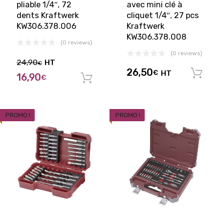
pliable 1/4″, 72
avec mini clé à
dents Kraftwerk
cliquet 1/4″, 27 pcs
KW306.378.006
Kraftwerk
KW306.378.008
(0 reviews)
(0 reviews)
24,90
HT
€
26,50
€
HT
16,90
€
Ajouter au panier
PROMO !
PROMO !