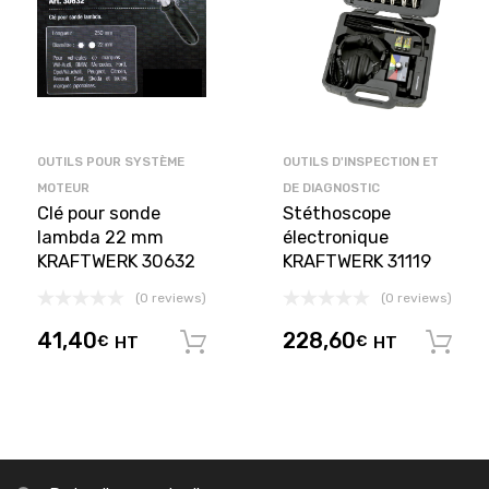
OUTILS POUR SYSTÈME
OUTILS D'INSPECTION ET
MOTEUR
DE DIAGNOSTIC
Clé pour sonde
Stéthoscope
lambda 22 mm
électronique
KRAFTWERK 30632
KRAFTWERK 31119
(0 reviews)
(0 reviews)
41,40
228,60
€
HT
€
HT
Ajouter au panier