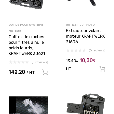
OUTILS POUR SYSTÈME
OUTILS POUR MOTO
Extracteur volant
MOTEUR
moteur KRAFTWERK
Coffret de cloches
31606
pour filtres à huile
poids lourds,
(0 reviews)
KRAFTWERK 30621
10,30
13,40
€
€
(0 reviews)
HT
142,20
€
HT
Ajouter au panier