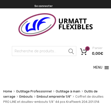
Se connecter
Panier
0
Recherche
0,00
€
MENU
Home
Outillage Professionnel
Outillage à main
Outils de
serrage
Embouts
Embout empreinte 1/4"
Coffret de douilles
PRO LINE et douilles-embouts 1/4″ 44 pcs Kraftwerk 204.201.014