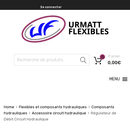
Se connecter
Panier
0
Recherche
0,00
€
MENU
Home
Flexibles et composants hydrauliques
Composants
hydrauliques
Accessoire circuit hydraulique
Régulateur de
Débit Circuit Hydraulique