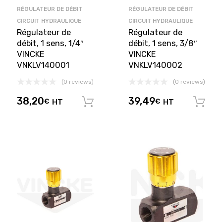
RÉGULATEUR DE DÉBIT
RÉGULATEUR DE DÉBIT
CIRCUIT HYDRAULIQUE
CIRCUIT HYDRAULIQUE
Régulateur de
Régulateur de
débit, 1 sens, 1/4″
débit, 1 sens, 3/8″
VINCKE
VINCKE
VNKLV140001
VNKLV140002
(0 reviews)
(0 reviews)
38,20
39,49
€
HT
€
HT
Ajouter au panier