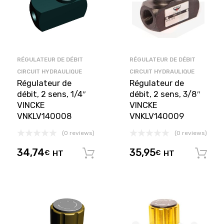
RÉGULATEUR DE DÉBIT
RÉGULATEUR DE DÉBIT
CIRCUIT HYDRAULIQUE
CIRCUIT HYDRAULIQUE
Régulateur de
Régulateur de
débit, 2 sens, 1/4″
débit, 2 sens, 3/8″
VINCKE
VINCKE
VNKLV140008
VNKLV140009
(0 reviews)
(0 reviews)
34,74
35,95
€
HT
€
HT
Ajouter au panier