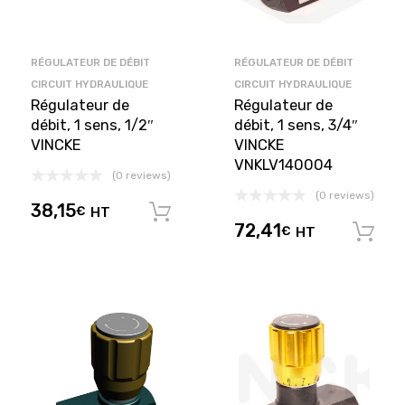
RÉGULATEUR DE DÉBIT
RÉGULATEUR DE DÉBIT
CIRCUIT HYDRAULIQUE
CIRCUIT HYDRAULIQUE
Régulateur de
Régulateur de
débit, 1 sens, 1/2″
débit, 1 sens, 3/4″
VINCKE
VINCKE
VNKLV140004
(0 reviews)
(0 reviews)
38,15
€
HT
Ajouter au panier
72,41
€
HT