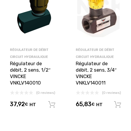
RÉGULATEUR DE DÉBIT
RÉGULATEUR DE DÉBIT
CIRCUIT HYDRAULIQUE
CIRCUIT HYDRAULIQUE
Régulateur de
Régulateur de
débit, 2 sens, 1/2″
débit, 2 sens, 3/4″
VINCKE
VINCKE
VNKLV140010
VNKLV140011
(0 reviews)
(0 reviews)
37,92
65,83
€
HT
€
HT
Ajouter au panier