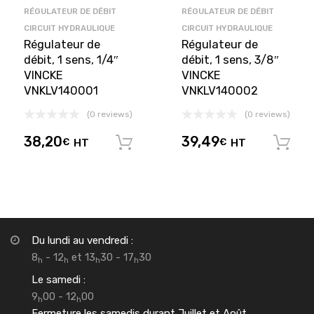
RÉGULATEUR DE DÉBIT
RÉGULATEUR DE DÉBIT
CIRCUIT HYDRAULIQUE
CIRCUIT HYDRAULIQUE
Régulateur de
Régulateur de
débit, 1 sens, 1/4″
débit, 1 sens, 3/8″
VINCKE
VINCKE
VNKLV140001
VNKLV140002
(0 reviews)
(0 reviews)
38,20
39,49
€
HT
€
HT
Ajouter au panier
Du lundi au vendredi :
8
- 12
et 13
30 - 17
30
h
h
h
h
Le samedi :
9
00 - 12
00
h
h
Fermeture les samedis durant Juillet et Août