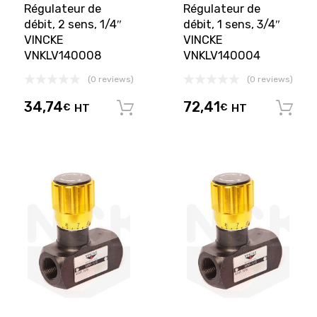
Régulateur de
Régulateur de
débit, 2 sens, 1/4″
débit, 1 sens, 3/4″
VINCKE
VINCKE
VNKLV140008
VNKLV140004
(0 reviews)
(0 reviews)
34,74
72,41
€
HT
€
HT
Ajouter au panier