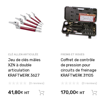
CLÉ ALLEN ARTICULÉE
FREINS ET ROUES
Jeu de clés mâles
Coffret de contrôle
XZN à double
de pression pour
articulation
circuits de freinage
KRAFTWERK 3627
KRAFTWERK 31105
(0 reviews)
(0 reviews)
41,80
170,00
€
HT
€
HT
Ajouter au panier