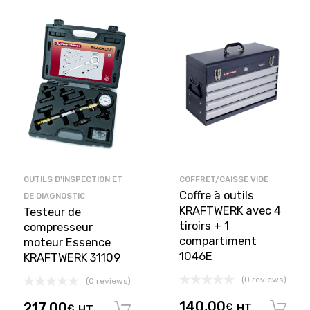
OUTILS D'INSPECTION ET
COFFRET/CAISSE VIDE
Coffre à outils
DE DIAGNOSTIC
KRAFTWERK avec 4
Testeur de
tiroirs + 1
compresseur
compartiment
moteur Essence
1046E
KRAFTWERK 31109
(0 reviews)
(0 reviews)
140,00
217,00
€
HT
€
HT
Ajouter au panier