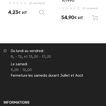
101990
(0 reviews)
(0 reviews)
4,23
€
HT
Choix des options
54,90
€
HT
Du lundi au vendredi :
8
- 12
et 13
30 - 17
30
h
h
h
h
Le samedi :
9
00 - 12
00
h
h
Fermeture les samedis durant Juillet et Août
INFORMATIONS