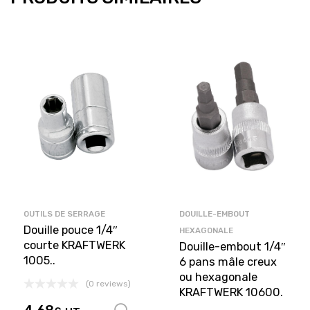
OUTILS DE SERRAGE
DOUILLE-EMBOUT
Douille pouce 1/4″
HEXAGONALE
courte KRAFTWERK
Douille-embout 1/4″
1005..
6 pans mâle creux
ou hexagonale
(0 reviews)
KRAFTWERK 10600.