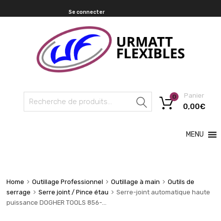
Se connecter
Panier
0
Recherche
0,00
€
MENU
Home
Outillage Professionnel
Outillage à main
Outils de
serrage
Serre joint / Pince étau
Serre-joint automatique haute
puissance DOGHER TOOLS 856-…