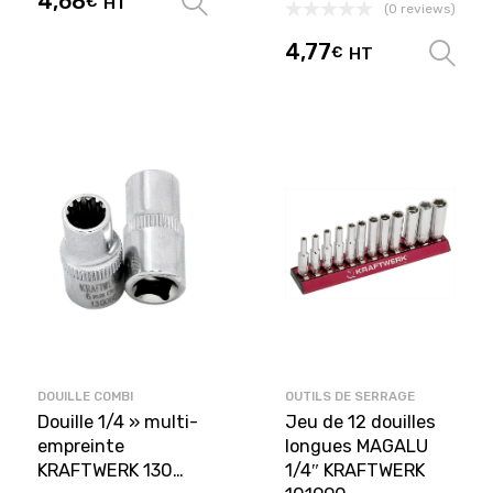
4,68
€
HT
Choix des options
(0 reviews)
4,77
€
HT
DOUILLE COMBI
OUTILS DE SERRAGE
Douille 1/4 » multi-
Jeu de 12 douilles
empreinte
longues MAGALU
KRAFTWERK 130…
1/4″ KRAFTWERK