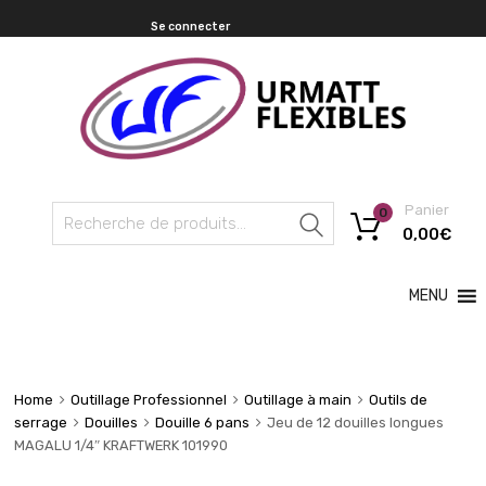
Se connecter
Panier
0
Recherche
0,00
€
MENU
Home
Outillage Professionnel
Outillage à main
Outils de
serrage
Douilles
Douille 6 pans
Jeu de 12 douilles longues
MAGALU 1/4″ KRAFTWERK 101990