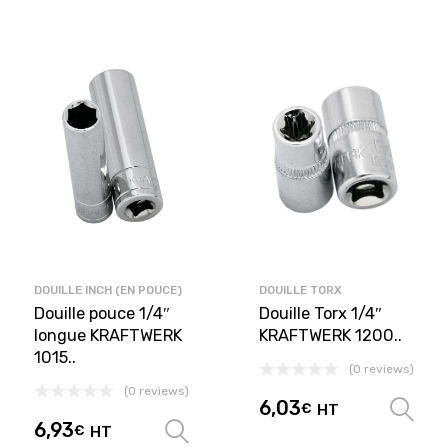
DOUILLE INCH (EN POUCE)
DOUILLE TORX
Douille pouce 1/4″
Douille Torx 1/4″
longue KRAFTWERK
KRAFTWERK 1200..
1015..
(0 reviews)
(0 reviews)
6,03
€
HT
6,93
€
HT
Choix des options