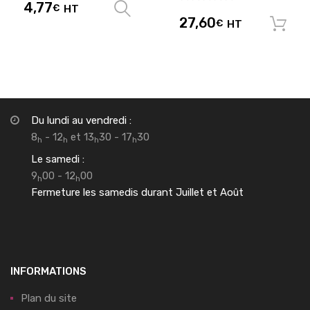
4,77
€
HT
Choix des options
27,60
€
HT
Du lundi au vendredi :
8
- 12
et 13
30 - 17
30
h
h
h
h
Le samedi :
9
00 - 12
00
h
h
Fermeture les samedis durant Juillet et Août
INFORMATIONS
Plan du site