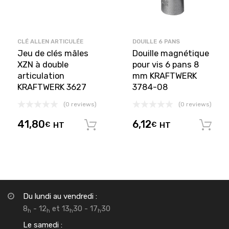
CLÉ ALLEN ARTICULÉE
DOUILLE 6 PANS
Jeu de clés mâles
Douille magnétique
XZN à double
pour vis 6 pans 8
articulation
mm KRAFTWERK
KRAFTWERK 3627
3784-08
(0 reviews)
(0 reviews)
41,80
6,12
€
HT
€
HT
Ajouter au panier
Du lundi au vendredi :
8
- 12
et 13
30 - 17
30
h
h
h
h
Le samedi :