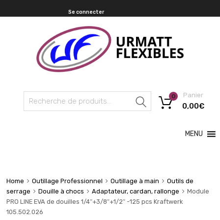
Se connecter
Panier
0
Recherche
0,00
€
MENU
Home
Outillage Professionnel
Outillage à main
Outils de
serrage
Douille à chocs
Adaptateur, cardan, rallonge
Module
PRO LINE EVA de douilles 1/4″+3/8″+1/2″ -125 pcs Kraftwerk
105.502.026