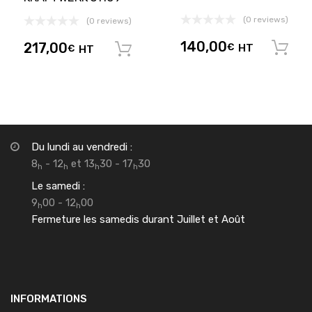
(0 reviews)
(0 reviews)
140,00
217,00
€
HT
€
HT
Ajouter au panier
Du lundi au vendredi :
8
- 12
et 13
30 - 17
30
h
h
h
h
Le samedi :
9
00 - 12
00
h
h
Fermeture les samedis durant Juillet et Août
INFORMATIONS