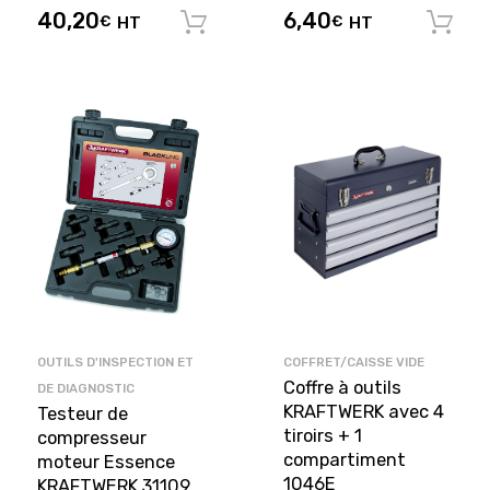
40,20
6,40
€
HT
€
HT
Ajouter au panier
OUTILS D'INSPECTION ET
COFFRET/CAISSE VIDE
Coffre à outils
DE DIAGNOSTIC
KRAFTWERK avec 4
Testeur de
tiroirs + 1
compresseur
compartiment
moteur Essence
1046E
KRAFTWERK 31109