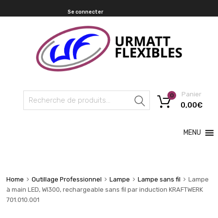
Se connecter
Panier
0
Recherche
0,00
€
MENU
Home
Outillage Professionnel
Lampe
Lampe sans fil
Lampe
à main LED, WI300, rechargeable sans fil par induction KRAFTWERK
701.010.001