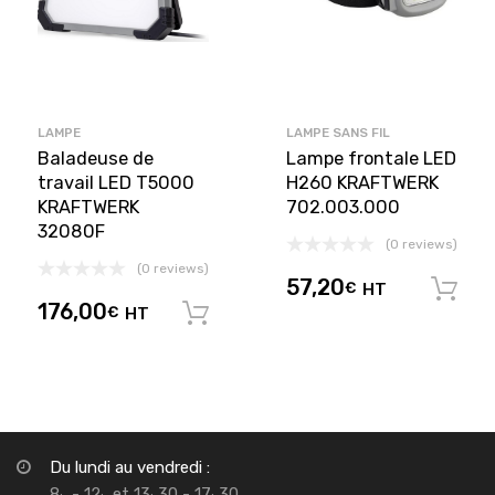
LAMPE
LAMPE SANS FIL
Baladeuse de
Lampe frontale LED
travail LED T5000
H260 KRAFTWERK
KRAFTWERK
702.003.000
32080F
(0 reviews)
(0 reviews)
57,20
€
HT
176,00
€
HT
Ajouter au panier
Du lundi au vendredi :
8
- 12
et 13
30 - 17
30