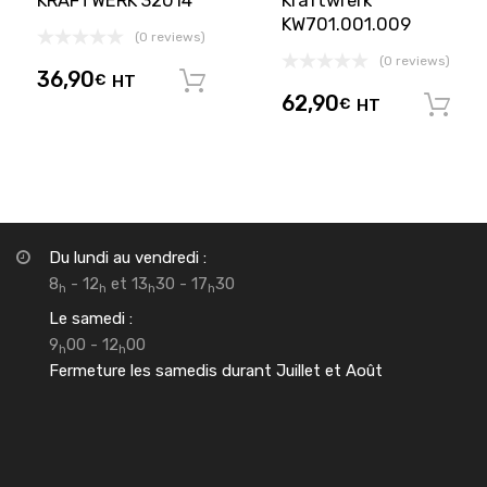
KRAFTWERK 32014
Kraftwrerk
KW701.001.009
(0 reviews)
(0 reviews)
36,90
€
HT
Ajouter au panier
62,90
€
HT
Du lundi au vendredi :
8
- 12
et 13
30 - 17
30
h
h
h
h
Le samedi :
9
00 - 12
00
h
h
Fermeture les samedis durant Juillet et Août