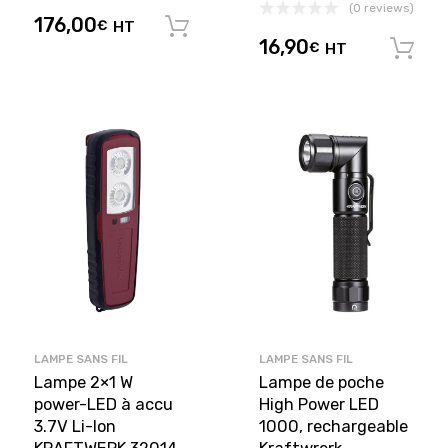
(0 reviews)
176,00
€
HT
Ajouter au panier
16,90
€
HT
LAMPE SANS FIL
LAMPE SANS FIL
Lampe 2×1 W
Lampe de poche
power-LED à accu
High Power LED
3.7V Li-Ion
1000, rechargeable