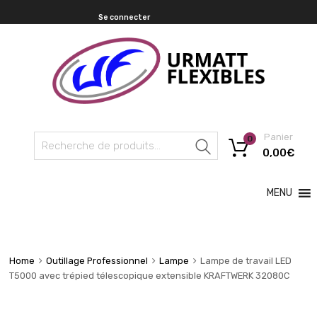
Se connecter
Panier
0
Recherche
0,00
€
MENU
Home
Outillage Professionnel
Lampe
Lampe de travail LED
T5000 avec trépied télescopique extensible KRAFTWERK 32080C