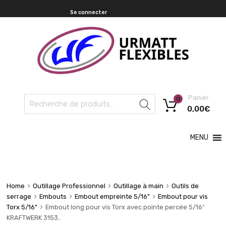
Se connecter
Panier
0
Recherche
0,00
€
MENU
Home
Outillage Professionnel
Outillage à main
Outils de
serrage
Embouts
Embout empreinte 5/16"
Embout pour vis
Torx 5/16"
Embout long pour vis Torx avec pointe percée 5/16″
KRAFTWERK 3153..