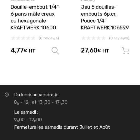
Douille-embout 1/4″
Jeu 5 douilles-
6 pans mâle creux
embouts 6p.cr.
ou hexagonale
Pouce 1/4″
KRAFTWERK 10600.
KRAFTWERK 106599
(0 reviews)
(0 reviews)
4,77
27,60
€
HT
€
HT
Choix des options
Du lundi au vendredi :
8
- 12
et 13
30 - 17
30
h
h
h
h
Le samedi :
9
00 - 12
00
h
h
Fermeture les samedis durant Juillet et Août