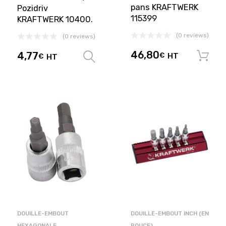
pans KRAFTWERK
Pozidriv
115399
KRAFTWERK 10400.
(0 reviews)
(0 reviews)
46,80
4,77
€
HT
€
HT
Choix des options
DOUILLE-EMBOUT
DOUILLE-EMBOUT INCH (EN
HEXAGONALE
POUCE)