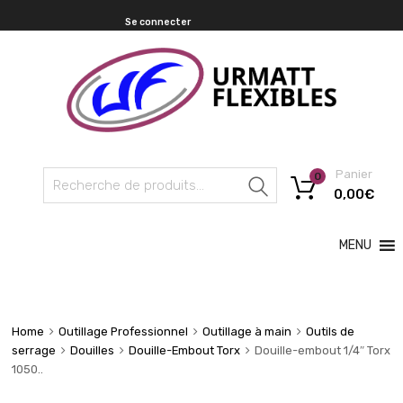
Se connecter
Panier
0
Recherche
0,00
€
MENU
Home
Outillage Professionnel
Outillage à main
Outils de
serrage
Douilles
Douille-Embout Torx
Douille-embout 1/4″ Torx
1050..