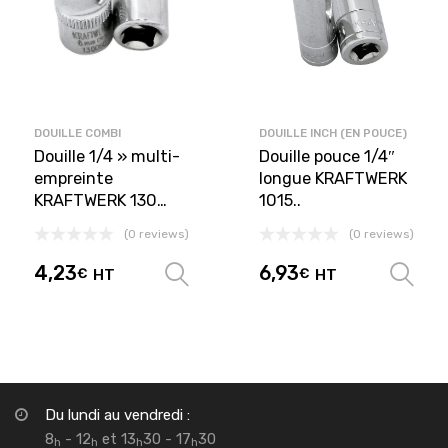
DOUILLE COMBI
DOUILLE INCH (EN POUCE)
Douille 1/4 » multi-
Douille pouce 1/4″
empreinte
longue KRAFTWERK
KRAFTWERK 130…
1015..
(0 reviews)
(0 reviews)
4,23
6,93
€
HT
€
HT
Choix des options
Du lundi au vendredi :
8
- 12
et 13
30 - 17
30
h
h
h
h