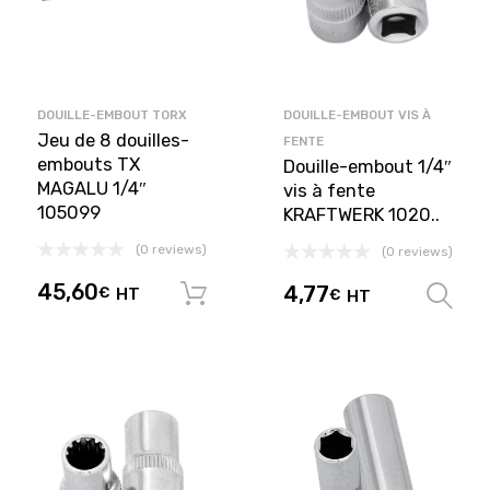
DOUILLE-EMBOUT TORX
DOUILLE-EMBOUT VIS À
Jeu de 8 douilles-
FENTE
embouts TX
Douille-embout 1/4″
MAGALU 1/4″
vis à fente
105099
KRAFTWERK 1020..
(0 reviews)
(0 reviews)
45,60
4,77
€
HT
Ajouter au panier
€
HT