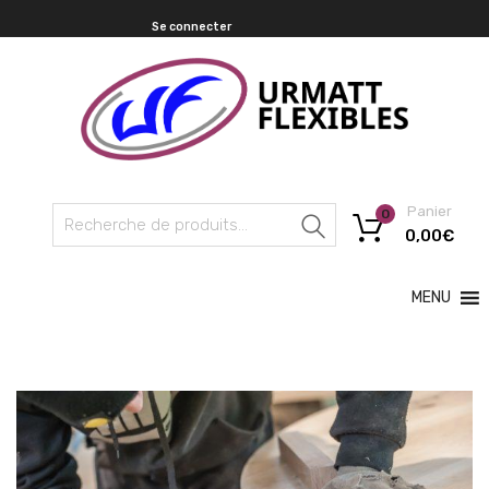
Se connecter
Panier
0
Recherche
0,00
€
MENU