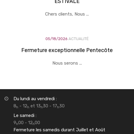
ESTIVALE
Chers clients, Nous ...
05/18/2026
ACTUALITÉ
Fermeture exceptionnelle Pentecôte
Nous serons ...
Du lundi au vendredi :
8
- 12
et 13
30 - 17
30
h
h
h
h
Le samedi :
9
00 - 12
00
h
h
Fermeture les samedis durant Juillet et Août