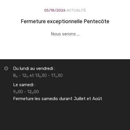
05/18/2026
ACTUALITÉ
Fermeture exceptionnelle Pentecôte
Nous serons ...
Du lundi au vendredi :
8
- 12
et 13
30 - 17
30
h
h
h
h
Le samedi :
9
00 - 12
00
h
h
Fermeture les samedis durant Juillet et Août