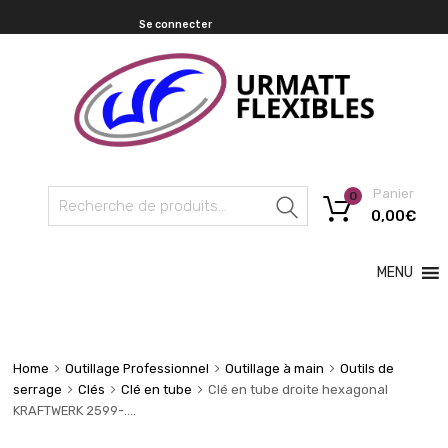
Se connecter
Panier
0
Recherche
0,00
€
MENU
Home
Outillage Professionnel
Outillage à main
Outils de
serrage
Clés
Clé en tube
Clé en tube droite hexagonal
KRAFTWERK 2599-….