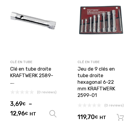
CLÉ EN TUBE
CLÉ EN TUBE
Clé en tube droite
Jeu de 9 clés en
KRAFTWERK 2589-
tube droite
….
hexagonal 6-22
mm KRAFTWERK
(0 reviews)
2599-01
3,69
–
€
(0 reviews)
12,96
€
HT
Choix des options
119,70
€
HT