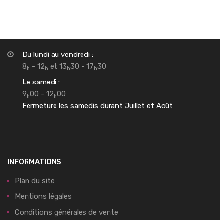
Du lundi au vendredi :
8
- 12
et 13
30 - 17
30
h
h
h
h
Le samedi :
9
00 - 12
00
h
h
Fermeture les samedis durant Juillet et Août
INFORMATIONS
Plan du site
Mentions légales
Conditions générales de vente