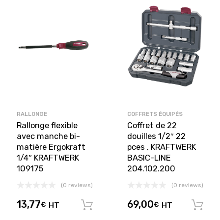
RALLONGE
COFFRETS ÉQUIPÉS
Rallonge flexible
Coffret de 22
avec manche bi-
douilles 1/2″ 22
matière Ergokraft
pces , KRAFTWERK
1/4″ KRAFTWERK
BASIC-LINE
109175
204.102.200
(0 reviews)
(0 reviews)
13,77
69,00
€
HT
€
HT
Ajouter au panier