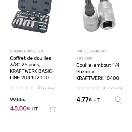
COFFRET DOUILLES
DOUILLE-EMBOUT
Coffret de douilles
POZIDRIV
3/8″ 26 pces,
Douille-embout 1/4″
KRAFTWERK BASIC-
Pozidriv
LINE 204.102.100
KRAFTWERK 10400.
(0 reviews)
(0 reviews)
4,77
99,00
€
HT
€
45,00
€
HT
Ajouter au panier