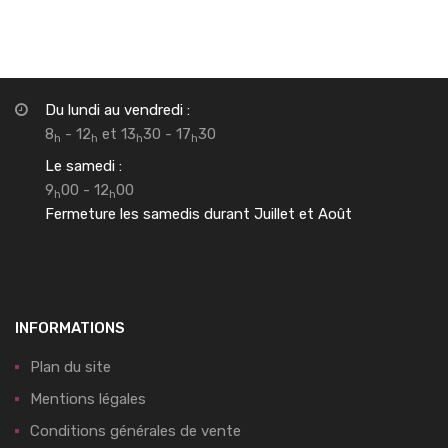
Du lundi au vendredi :
8
- 12
et 13
30 - 17
30
h
h
h
h
Le samedi :
9
00 - 12
00
h
h
Fermeture les samedis durant Juillet et Août
INFORMATIONS
Plan du site
Mentions légales
Conditions générales de vente