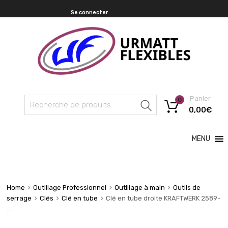
Se connecter
Panier
0
Recherche
0,00
€
MENU
Home
Outillage Professionnel
Outillage à main
Outils de
serrage
Clés
Clé en tube
Clé en tube droite KRAFTWERK 2589-
….