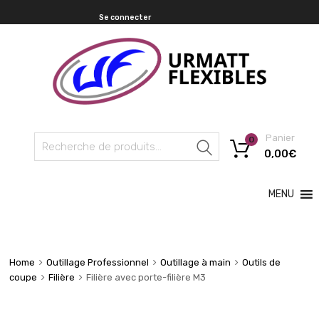
Se connecter
Panier
0
Recherche
0,00
€
MENU
Home
Outillage Professionnel
Outillage à main
Outils de
coupe
Filière
Filière avec porte-filière M3