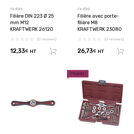
FILIÈRE
FILIÈRE
Filière DIN 223 Ø 25
Filière avec porte-
mm M12
filière M8
KRAFTWERK 26120
KRAFTWERK 23080
(0 reviews)
(0 reviews)
12,33
26,73
€
HT
€
HT
Ajouter au panier
PROMO !