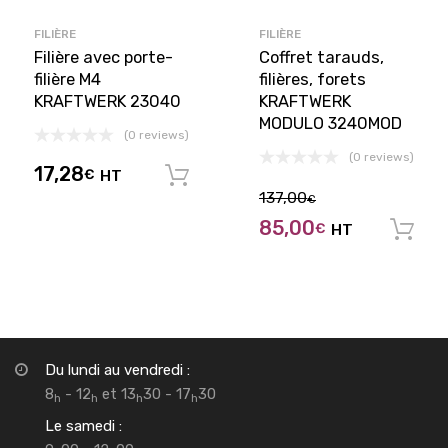
FILIÈRE
FILIÈRE
Filière avec porte-
Coffret tarauds,
filière M4
filières, forets
KRAFTWERK 23040
KRAFTWERK
MODULO 3240MOD
(0 reviews)
(0 reviews)
17,28
€
HT
Ajouter au panier
137,00
€
85,00
€
HT
Du lundi au vendredi :
8
- 12
et 13
30 - 17
30
h
h
h
h
Le samedi :