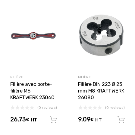
FILIÈRE
FILIÈRE
Filière avec porte-
Filière DIN 223 Ø 25
filière M6
mm M8 KRAFTWERK
KRAFTWERK 23060
26080
(0 reviews)
(0 reviews)
26,73
9,09
€
HT
€
HT
Ajouter au panier