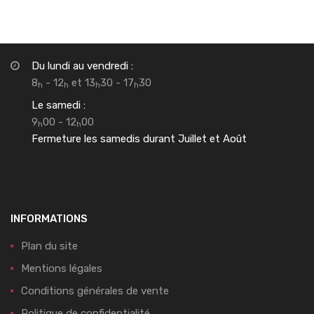
Du lundi au vendredi :
8
- 12
et 13
30 - 17
30
h
h
h
h
Le samedi :
9
00 - 12
00
h
h
Fermeture les samedis durant Juillet et Août
INFORMATIONS
Plan du site
Mentions légales
Conditions générales de vente
Politique de confidentialité