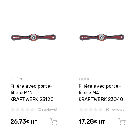
FILIÈRE
FILIÈRE
Filière avec porte-
Filière avec porte-
filière M12
filière M4
KRAFTWERK 23120
KRAFTWERK 23040
(0 reviews)
(0 reviews)
26,73
17,28
€
HT
€
HT
Ajouter au panier