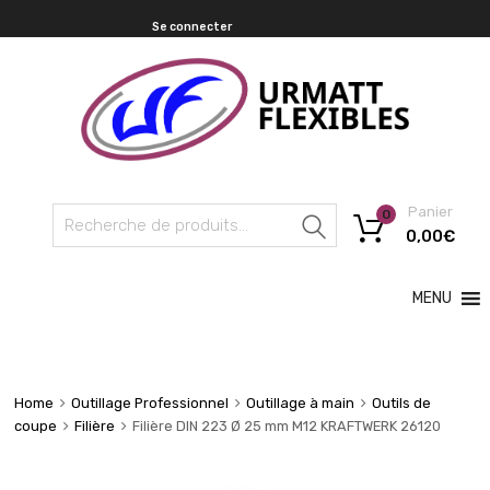
Se connecter
Panier
0
Recherche
0,00
€
MENU
Home
Outillage Professionnel
Outillage à main
Outils de
coupe
Filière
Filière DIN 223 Ø 25 mm M12 KRAFTWERK 26120