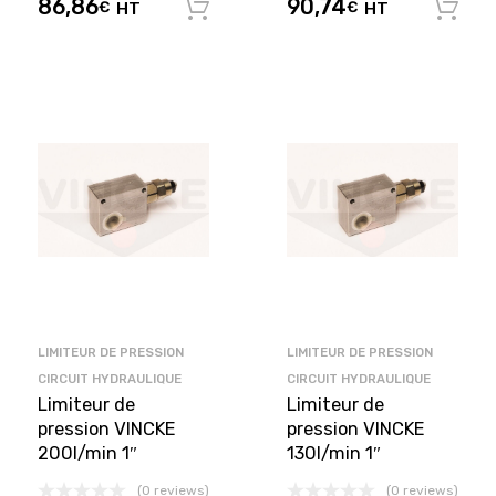
86,86
90,74
€
HT
€
HT
Ajouter au panier
LIMITEUR DE PRESSION
LIMITEUR DE PRESSION
CIRCUIT HYDRAULIQUE
CIRCUIT HYDRAULIQUE
Limiteur de
Limiteur de
pression VINCKE
pression VINCKE
200l/min 1″
130l/min 1″
(0 reviews)
(0 reviews)