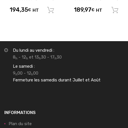
194,35
189,97
€
HT
€
HT
Ajouter au panier
Du lundi au vendredi :
8
- 12
et 13
30 - 17
30
h
h
h
h
Le samedi :
9
00 - 12
00
h
h
Fermeture les samedis durant Juillet et Août
INFORMATIONS
Plan du site