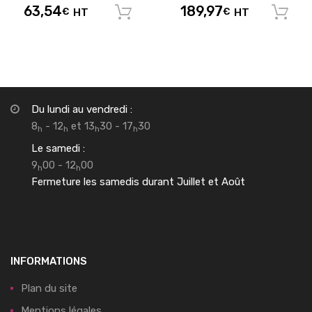
63,54
189,97
€
HT
€
HT
Ajouter au panier
Du lundi au vendredi :
8
- 12
et 13
30 - 17
30
h
h
h
h
Le samedi :
9
00 - 12
00
h
h
Fermeture les samedis durant Juillet et Août
INFORMATIONS
Plan du site
Mentions légales