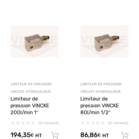
LIMITEUR DE PRESSION
LIMITEUR DE PRESSION
CIRCUIT HYDRAULIQUE
CIRCUIT HYDRAULIQUE
Limiteur de
Limiteur de
pression VINCKE
pression VINCKE
200l/min 1″
80l/min 1/2″
(0 reviews)
(0 reviews)
194,35
86,86
€
HT
€
HT
Ajouter au panier