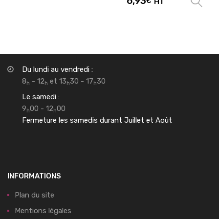
6,93
€
HT
Du lundi au vendredi :
8
- 12
et 13
30 - 17
30
h
h
h
h
Le samedi :
9
00 - 12
00
h
h
Fermeture les samedis durant Juillet et Août
INFORMATIONS
Plan du site
Mentions légales