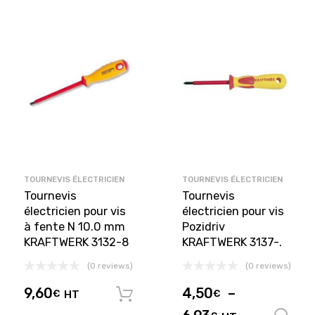
TOURNEVIS ÉLECTRICIEN
TOURNEVIS ÉLECTRICIEN
Tournevis
Tournevis
électricien pour vis
électricien pour vis
à fente N 10.0 mm
Pozidriv
KRAFTWERK 3132-8
KRAFTWERK 3137-.
(0 reviews)
(0 reviews)
9,60
4,50
–
€
HT
€
Ajouter au panier