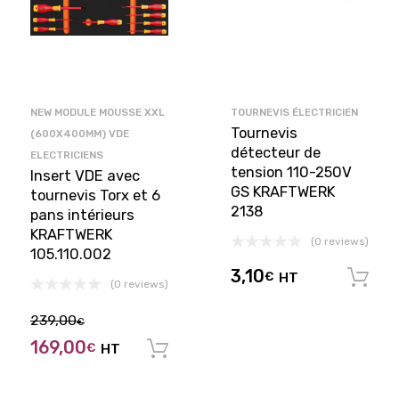
NEW MODULE MOUSSE XXL
TOURNEVIS ÉLECTRICIEN
Tournevis
(600X400MM) VDE
détecteur de
ELECTRICIENS
tension 110-250V
Insert VDE avec
GS KRAFTWERK
tournevis Torx et 6
2138
pans intérieurs
KRAFTWERK
(0 reviews)
105.110.002
3,10
€
HT
(0 reviews)
239,00
€
169,00
€
HT
Ajouter au panier