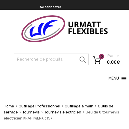
Se connecter
Panier
0
Recherche
0,00
€
MENU
Home
Outillage Professionnel
Outillage à main
Outils de
serrage
Tournevis
Tournevis électricien
Jeu de 8 tournevis
électricien KRAFTWERK 3157