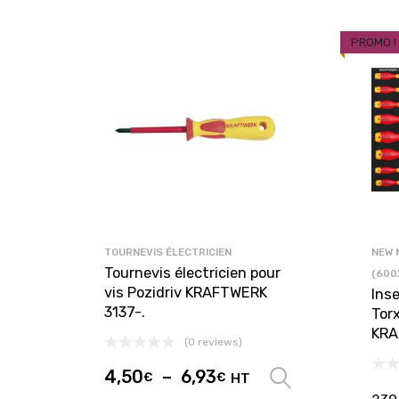
PROMO !
TOURNEVIS ÉLECTRICIEN
NEW 
Tournevis électricien pour
(600
vis Pozidriv KRAFTWERK
Ins
3137-.
Torx
KRA
(0 reviews)
4,50
–
6,93
€
€
HT
Choix des 