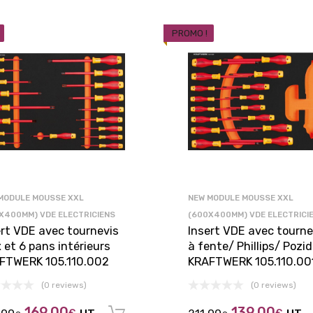
PROMO !
MODULE MOUSSE XXL
NEW MODULE MOUSSE XXL
X400MM) VDE ELECTRICIENS
(600X400MM) VDE ELECTRICI
ert VDE avec tournevis
Insert VDE avec tourne
 et 6 pans intérieurs
à fente/ Phillips/ Pozid
FTWERK 105.110.002
KRAFTWERK 105.110.00
(0 reviews)
(0 reviews)
options
169,00
139,00
€
€