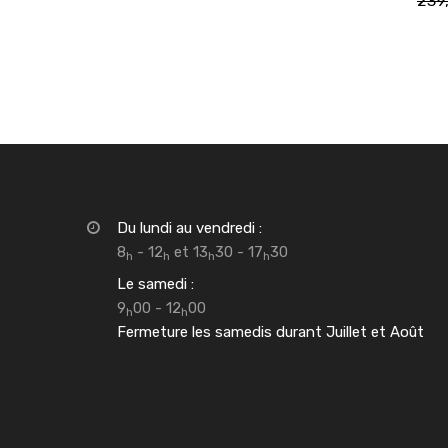
239
Du lundi au vendredi :
8
- 12
et 13
30 - 17
30
h
h
h
h
Le samedi :
9
00 - 12
00
h
h
Fermeture les samedis durant Juillet et Août