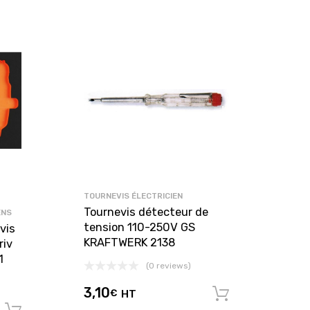
TOURNEVIS ÉLECTRICIEN
Tournevis détecteur de
ENS
tension 110-250V GS
vis
KRAFTWERK 2138
riv
1
(0 reviews)
3,10
€
HT
Ajouter au