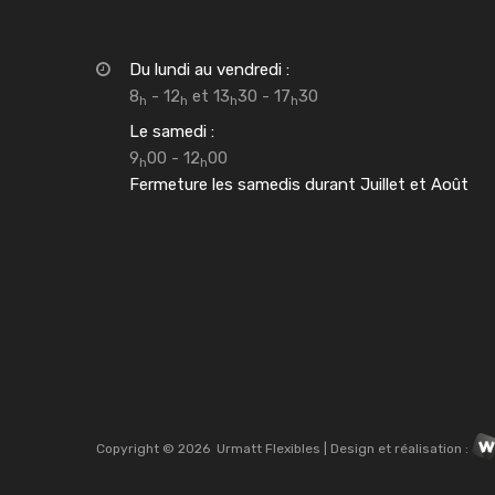
Du lundi au vendredi :
8
- 12
et 13
30 - 17
30
h
h
h
h
Le samedi :
9
00 - 12
00
h
h
Fermeture les samedis durant Juillet et Août
Copyright ©
2026
Urmatt Flexibles | Design et réalisation :