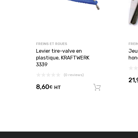
FREINS ET ROUES
FREI
Levier tire-valve en
Jeu 
plastique, KRAFTWERK
hon
3339
(0 reviews)
21,
8,60
€
HT
Ajouter au 