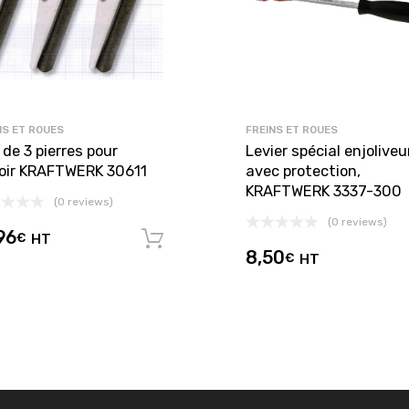
NS ET ROUES
FREINS ET ROUES
de 3 pierres pour
Levier spécial enjoliveu
oir KRAFTWERK 30611
avec protection,
KRAFTWERK 3337-300
(0 reviews)
(0 reviews)
96
€
HT
Ajouter au panier
8,50
€
HT
panier