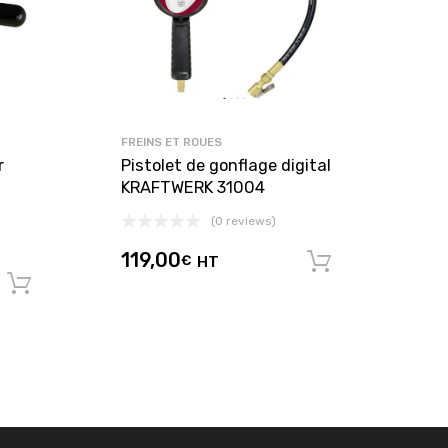
FREINS ET ROUES
r
Pistolet de gonflage digital
KRAFTWERK 31004
(0 reviews)
119,00
€
HT
Ajouter au
Ajouter au panier