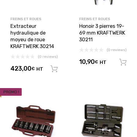
FREINS ET ROUES
FREINS ET ROUES
Extracteur
Honoir 3 pierres 19-
hydraulique de
69 mm KRAFTWERK
moyeu de roue
30211
KRAFTWERK 30214
(0 reviews)
(0 reviews)
10,90
€
HT
423,00
€
HT
Ajouter au panier
PROMO !