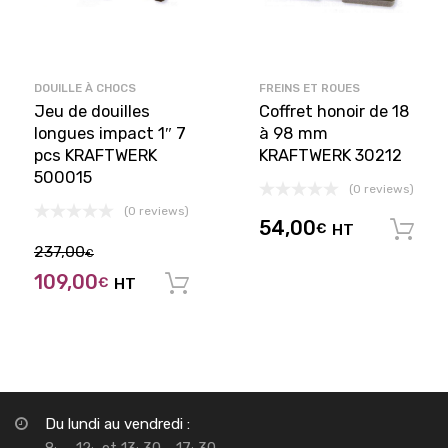
DOUILLE À CHOCS
FREINS ET ROUES
Jeu de douilles
Coffret honoir de 18
longues impact 1″ 7
à 98 mm
pcs KRAFTWERK
KRAFTWERK 30212
500015
(0 reviews)
(0 reviews)
54,00
€
HT
237,00
€
109,00
€
HT
Ajouter au panier
Du lundi au vendredi :
8
- 12
et 13
30 - 17
30