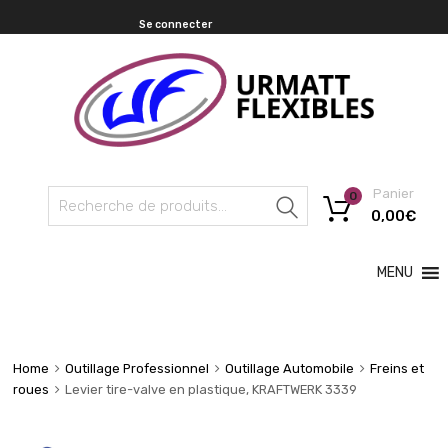
Se connecter
Panier
0
Recherche
0,00
€
MENU
Home
Outillage Professionnel
Outillage Automobile
Freins et
roues
Levier tire-valve en plastique, KRAFTWERK 3339