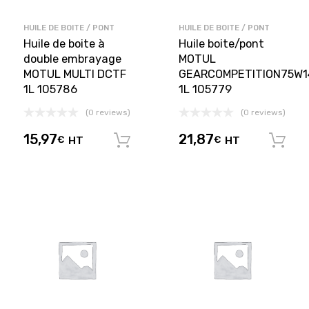
HUILE DE BOITE / PONT
HUILE DE BOITE / PONT
Huile de boite à
Huile boite/pont
double embrayage
MOTUL
MOTUL MULTI DCTF
GEARCOMPETITION75W1
1L 105786
1L 105779
(0 reviews)
(0 reviews)
15,97
21,87
€
HT
€
HT
Ajouter au panier