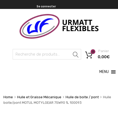
Se connecter
Panier
0
Recherche
0,00
€
MENU
Home
Huile et Graisse Mécanique
Huile de boite / pont
Huile
boite/pont MOTUL MOTYLGEAR 75W90 1L 100093