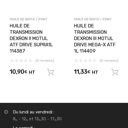
HUILE DE BOITE / PONT
HUILE DE BOITE / PONT
HUILE DE
HUILE DE
TRANSMISSION
TRANSMISSION
DEXRON II MOTUL
DEXRON III MOTUL
ATF DRIVE SUPRA1L
DRIVE MEGA-X ATF
114387
1L 114409
(0 reviews)
(0 reviews)
10,90
11,33
€
HT
€
HT
Ajouter au panier
Du lundi au vendredi :
8
- 12
et 13
30 - 17
30
h
h
h
h