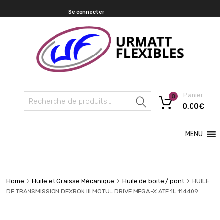
Se connecter
Panier
0
Recherche
0,00
€
MENU
Home
Huile et Graisse Mécanique
Huile de boite / pont
HUILE
DE TRANSMISSION DEXRON III MOTUL DRIVE MEGA-X ATF 1L 114409