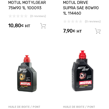
MOTUL MOTYLGEAR
MOTUL DRIVE
75W90 1L 100093
SUPRA SAE 80W90
1L 114460
(0 reviews)
(0 reviews)
10,80
€
HT
Ajouter au panier
7,90
€
HT
HUILE DE BOITE / PONT
HUILE DE BOITE / PONT