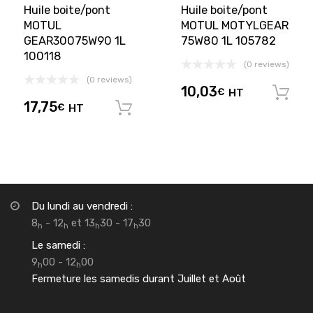
Huile boite/pont
Huile boite/pont
MOTUL
MOTUL MOTYLGEAR
GEAR30075W90 1L
75W80 1L 105782
100118
(0 reviews)
(0 reviews)
10,03
€
HT
17,75
€
HT
Ajouter au panier
Du lundi au vendredi :
8
- 12
et 13
30 - 17
30
h
h
h
h
Le samedi :
9
00 - 12
00
h
h
Fermeture les samedis durant Juillet et Août