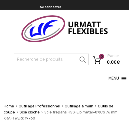
Se connecter
Panier
0
Recherche
0,00
€
MENU
Home
Outillage Professionnel
Outillage à main
Outils de
coupe
Scie cloche
Scie trépans HSS-E bimétal+8%Co 76 mm
KRAFTWERK 19760