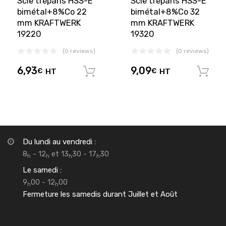
Scie trépans HSS-E
Scie trépans HSS-E
bimétal+8%Co 22
bimétal+8%Co 32
mm KRAFTWERK
mm KRAFTWERK
19220
19320
(0 reviews)
(0 reviews)
6,93
9,09
€
HT
€
HT
Ajouter au panier
Du lundi au vendredi :
8
- 12
et 13
30 - 17
30
h
h
h
h
Le samedi :
9
00 - 12
00
h
h
Fermeture les samedis durant Juillet et Août