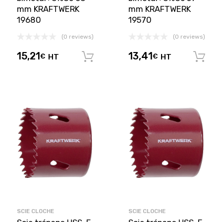
mm KRAFTWERK
mm KRAFTWERK
19680
19570
(0 reviews)
(0 reviews)
15,21
13,41
€
HT
€
HT
Ajouter au panier
SCIE CLOCHE
SCIE CLOCHE