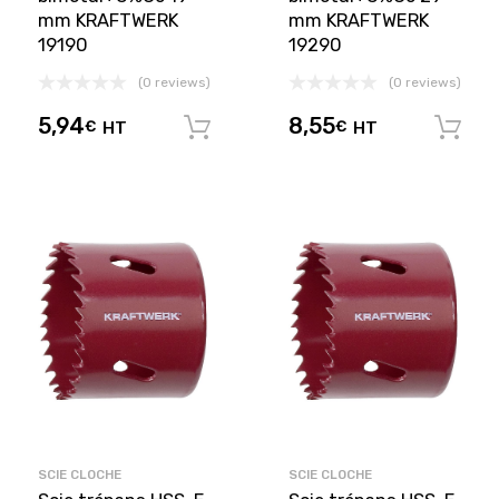
mm KRAFTWERK
mm KRAFTWERK
19190
19290
(0 reviews)
(0 reviews)
5,94
8,55
€
HT
€
HT
Ajouter au panier
SCIE CLOCHE
SCIE CLOCHE