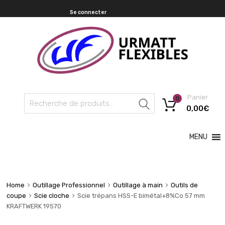
Se connecter
Panier
0
Recherche
0,00
€
MENU
Home
Outillage Professionnel
Outillage à main
Outils de
coupe
Scie cloche
Scie trépans HSS-E bimétal+8%Co 57 mm
KRAFTWERK 19570