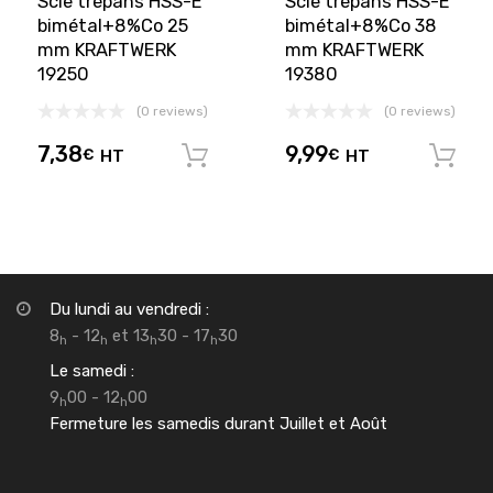
Scie trépans HSS-E
Scie trépans HSS-E
bimétal+8%Co 25
bimétal+8%Co 38
mm KRAFTWERK
mm KRAFTWERK
19250
19380
(0 reviews)
(0 reviews)
7,38
9,99
€
HT
€
HT
Ajouter au panier
Du lundi au vendredi :
8
- 12
et 13
30 - 17
30
h
h
h
h
Le samedi :
9
00 - 12
00
h
h
Fermeture les samedis durant Juillet et Août