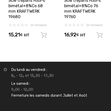
Scie trépans HSS-E
Scie trépans HSS-E
bimétal+8%Co 68
bimétal+8%Co 76
mm KRAFTWERK
mm KRAFTWERK
19680
19760
(0 reviews)
(0 reviews)
15,21
16,92
€
HT
€
HT
Ajouter au panier
Du lundi au vendredi :
8
- 12
et 13
30 - 17
30
h
h
h
h
Le samedi :
9
00 - 12
00
h
h
Fermeture les samedis durant Juillet et Août