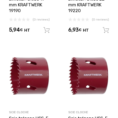
mm KRAFTWERK
mm KRAFTWERK
19190
19220
(0 reviews)
(0 reviews)
5,94
6,93
€
HT
€
HT
Ajouter au panier
SCIE CLOCHE
SCIE CLOCHE