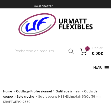
Se connecter
Panier
0
Recherche
0,00
€
MENU
Home
Outillage Professionnel
Outillage à main
Outils de
coupe
Scie cloche
Scie trépans HSS-E bimétal+8%Co 38 mm
KRAFTWERK 19380