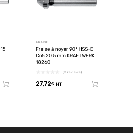
FRAISE
 15
Fraise à noyer 90° HSS-E
Co5 20.5 mm KRAFTWERK
18260
(0 reviews)
27,72
€
HT
Ajouter au panier
Ajouter au