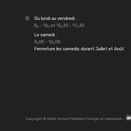
Du lundi au vendredi :
8
- 12
et 13
30 - 17
30
h
h
h
h
Le samedi :
9
00 - 12
00
h
h
Fermeture les samedis durant Juillet et Août
Copyright ©
2026
Urmatt Flexibles | Design et réalisation :