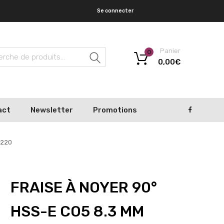
Se connecter
Panier
0
Recherche
0,00
€
act
Newsletter
Promotions
8220
FRAISE À NOYER 90°
HSS-E CO5 8.3 MM