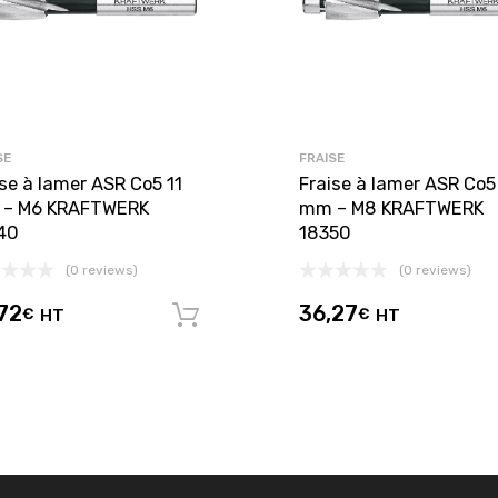
SE
FRAISE
ise à lamer ASR Co5 11
Fraise à lamer ASR Co5
– M6 KRAFTWERK
mm – M8 KRAFTWERK
40
18350
(0 reviews)
(0 reviews)
72
36,27
€
HT
€
HT
panier
Ajouter au panier