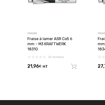
FRAISE
FRAI
Fraise à lamer ASR Co5 6
Fra
mm – M3 KRAFTWERK
mm 
18310
183
(0 reviews)
21,96
27,
€
HT
Ajouter au 