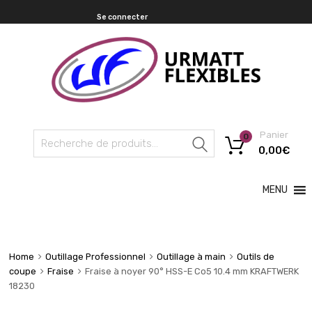
Se connecter
Panier
0
Recherche
0,00
€
MENU
Home
Outillage Professionnel
Outillage à main
Outils de
coupe
Fraise
Fraise à noyer 90° HSS-E Co5 10.4 mm KRAFTWERK
18230