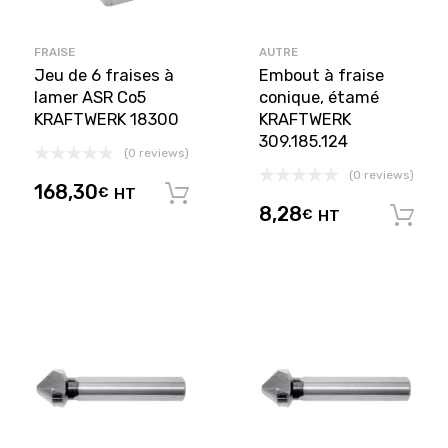
FRAISE
AUTRE
Jeu de 6 fraises à
Embout à fraise
lamer ASR Co5
conique, étamé
KRAFTWERK 18300
KRAFTWERK
309.185.124
(0 reviews)
(0 reviews)
168,30
€
HT
Ajouter au panier
8,28
€
HT