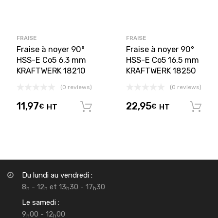
FRAISE
FRAISE
Fraise à noyer 90°
Fraise à noyer 90°
HSS-E Co5 6.3 mm
HSS-E Co5 16.5 mm
KRAFTWERK 18210
KRAFTWERK 18250
(0 reviews)
(0 reviews)
11,97
22,95
€
HT
€
HT
Ajouter au panier
Du lundi au vendredi :
8
- 12
et 13
30 - 17
30
h
h
h
h
Le samedi :
9
00 - 12
00
h
h