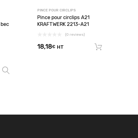
PINCE POUR CIRCLIPS
Pince pour circlips A21
 bec
KRAFTWERK 2213-A21
(0 reviews)
18,18
€
HT
Ajouter au
Choix des options