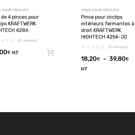
E POUR CIRCLIPS
PINCE POUR CIRCLIPS
 de 4 pinces pour
Pince pour circlips
clips KRAFTWERK
intérieurs fermantes à
HTECH 4286
droit KRAFTWERK
HIGHTECH 4254-J0
(0 reviews)
(0 reviews)
,00
€
HT
panier
Ajouter au panier
18,20
–
39,80
€
€
HT