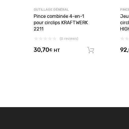
OUTILLAGE GÉNÉRAL
PINC
Pince combinée 4-en-1
Jeu
pour circlips KRAFTWERK
cir
2211
HIG
(0 reviews)
30,70
92
€
HT
Ajouter au 