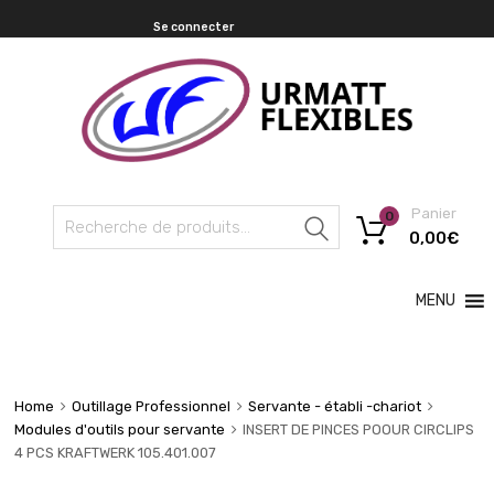
Se connecter
Panier
0
Recherche
0,00
€
MENU
Home
Outillage Professionnel
Servante - établi -chariot
Modules d'outils pour servante
INSERT DE PINCES POOUR CIRCLIPS
4 PCS KRAFTWERK 105.401.007