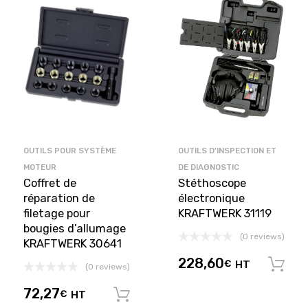
OUTILS POUR SYSTÈME
OUTILS D'INSPECTION ET
MOTEUR
DE DIAGNOSTIC
Coffret de
Stéthoscope
réparation de
électronique
filetage pour
KRAFTWERK 31119
bougies d’allumage
(0 reviews)
KRAFTWERK 30641
228,60
€
HT
(0 reviews)
72,27
€
HT
Ajouter au panier