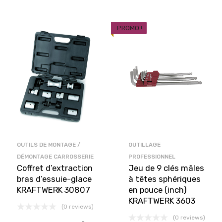
PROMO !
OUTILS DE MONTAGE /
OUTILLAGE
DÉMONTAGE CARROSSERIE
PROFESSIONNEL
Coffret d’extraction
Jeu de 9 clés mâles
bras d’essuie-glace
à têtes sphériques
KRAFTWERK 30807
en pouce (inch)
KRAFTWERK 3603
(0 reviews)
(0 reviews)