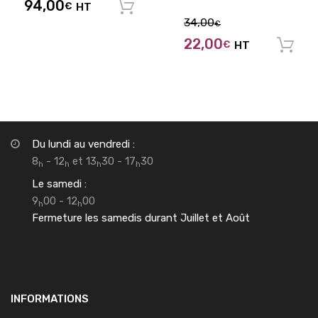
94,00
€
HT
Ajouter au panier
34,00
€
22,00
€
HT
Du lundi au vendredi :
8
- 12
et 13
30 - 17
30
h
h
h
h
Le samedi :
9
00 - 12
00
h
h
Fermeture les samedis durant Juillet et Août
INFORMATIONS