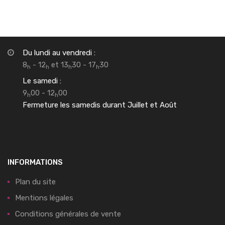
Du lundi au vendredi :
8
- 12
et 13
30 - 17
30
h
h
h
h
Le samedi :
9
00 - 12
00
h
h
Fermeture les samedis durant Juillet et Août
INFORMATIONS
Plan du site
Mentions légales
Conditions générales de vente