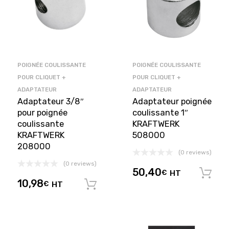
POIGNÉE COULISSANTE
POIGNÉE COULISSANTE
POUR CLIQUET +
POUR CLIQUET +
ADAPTATEUR
ADAPTATEUR
Adaptateur 3/8″
Adaptateur poignée
pour poignée
coulissante 1″
coulissante
KRAFTWERK
KRAFTWERK
508000
208000
(0 reviews)
(0 reviews)
50,40
€
HT
10,98
€
HT
Ajouter au panier