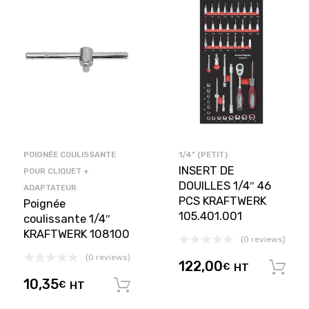
POIGNÉE COULISSANTE
1/4" (PETIT)
INSERT DE
POUR CLIQUET +
DOUILLES 1/4″ 46
ADAPTATEUR
PCS KRAFTWERK
Poignée
105.401.001
coulissante 1/4″
KRAFTWERK 108100
(0 reviews)
(0 reviews)
122,00
€
HT
10,35
€
HT
Ajouter au panier