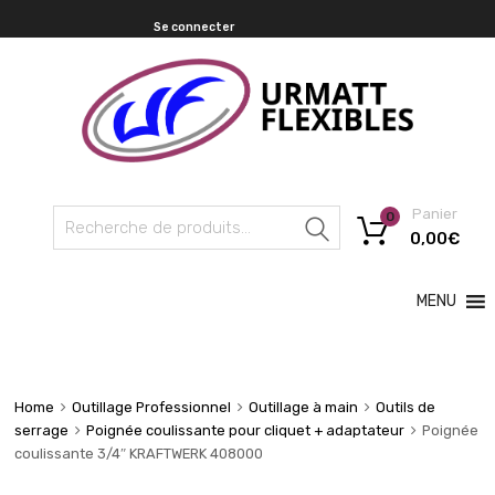
Se connecter
Panier
0
Recherche
0,00
€
MENU
Home
Outillage Professionnel
Outillage à main
Outils de
serrage
Poignée coulissante pour cliquet + adaptateur
Poignée
coulissante 3/4″ KRAFTWERK 408000